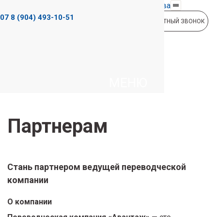
Регион:
Москва
-07
8 (904) 493-10-51
ЗАКАЗАТЬ ОБРАТНЫЙ ЗВОНОК
Бюро переводов
в Москве
Бюро переводов в
Москве
Сотрудничество
МЕНЮ
Партнерам
Партнерам
Стань партнером ведущей переводческой
компании
О компании