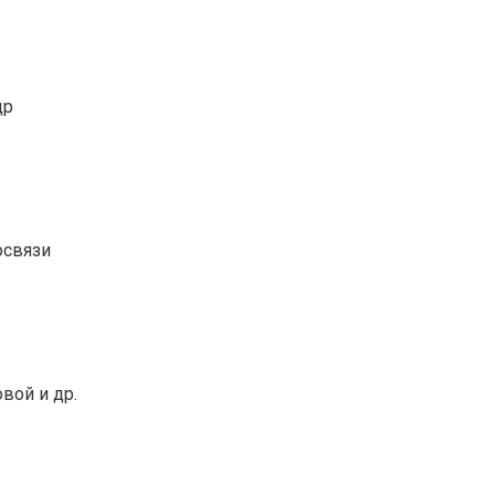
др
освязи
вой и др.