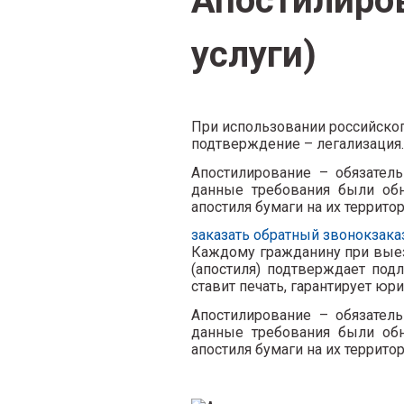
Апостилиро
услуги)
При использовании российског
подтверждение – легализация.
Апостилирование – обязатель
данные требования были обн
апостиля бумаги на их террито
заказать обратный звонок
зака
Каждому гражданину при выез
(апостиля) подтверждает подл
ставит печать, гарантирует юр
Апостилирование – обязатель
данные требования были обн
апостиля бумаги на их террито