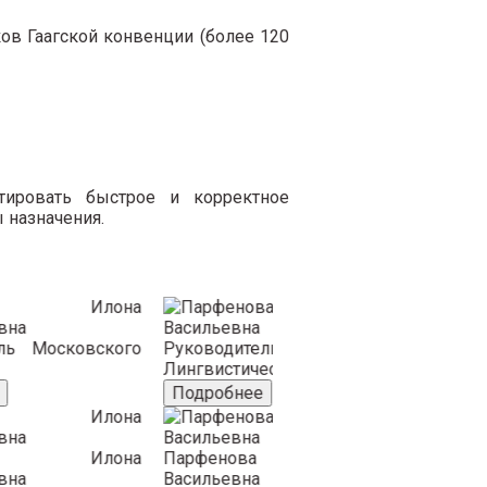
ков Гаагской конвенции (более 120
тировать быстрое и корректное
 назначения.
Ведущ
ль
Московского
Руководитель
перево
Лингвистического центра
Подро
Подробнее
Клейнб
Веду
Илона
Парфенова
Дарья
перево
вна
Васильевна
Назад